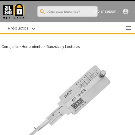
search
account_circle
Iniciar sesión
menu
expand_more
Productos
Cerrajería
>
Herramienta
>
Ganzúas y Lectores