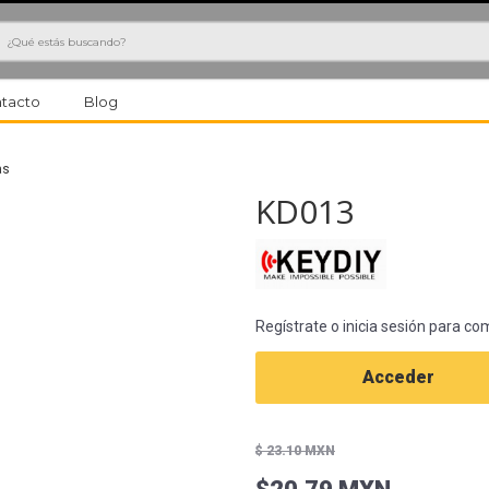
h
tacto
Blog
as
KD013
Regístrate o inicia sesión para co
Acceder
$ 23.10 MXN