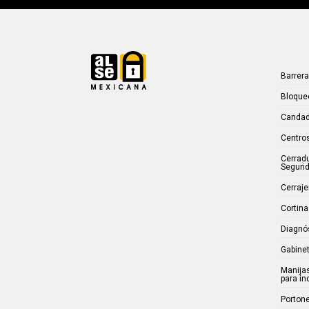
Barrer
Bloque
Candad
Centros
Cerrad
Seguri
Cerraje
Cortina
Diagnó
Gabinet
Manijas
para in
Porton