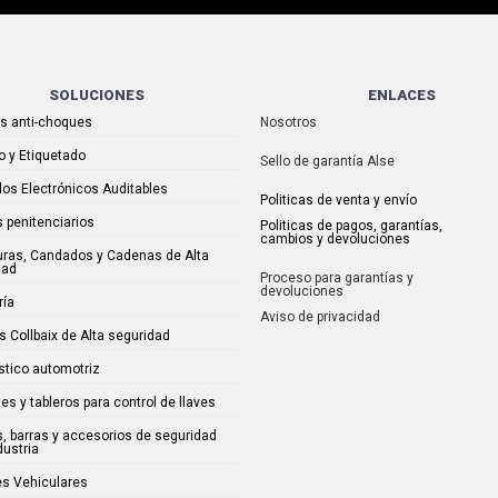
SOLUCIONES
ENLACES
as anti-choques
Nosotros
o y Etiquetado
Sello de garantía Alse
os Electrónicos Auditables
Politicas de venta y envío
 penitenciarios
Politicas de pagos, garantías,
cambios y devoluciones
uras, Candados y Cadenas de Alta
dad
Proceso para garantías y
devoluciones
ría
Aviso de privacidad
s Collbaix de Alta seguridad
stico automotriz
es y tableros para control de llaves
, barras y accesorios de seguridad
dustria
es Vehiculares