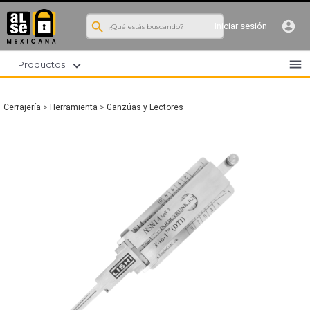
search
account_circle
Iniciar sesión
menu
expand_more
Productos
Cerrajería
>
Herramienta
>
Ganzúas y Lectores