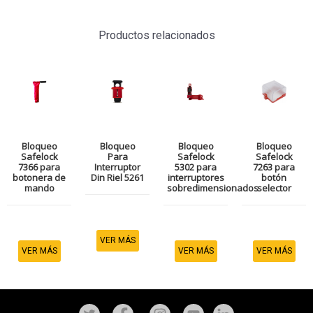
Productos relacionados
Bloqueo
Bloqueo
Bloqueo
Bloqueo
Safelock
Para
Safelock
Safelock
7366 para
Interruptor
5302 para
7263 para
botonera de
Din Riel 5261
interruptores
botón
mando
sobredimensionados
selector
VER MÁS
VER MÁS
VER MÁS
VER MÁS