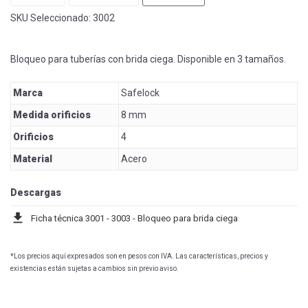
SKU Seleccionado:
3002
Bloqueo para tuberías con brida ciega. Disponible en 3 tamaños.
Marca
Safelock
Medida orificios
8 mm
Orificios
4
Material
Acero
Descargas
download
Ficha técnica 3001 - 3003 - Bloqueo para brida ciega
*Los precios aquí expresados son en pesos con IVA. Las características, precios y
existencias están sujetas a cambios sin previo aviso.