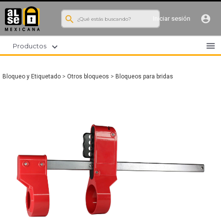
search
account_circle
Iniciar sesión
menu
expand_more
Productos
Bloqueo y Etiquetado
>
Otros bloqueos
>
Bloqueos para bridas