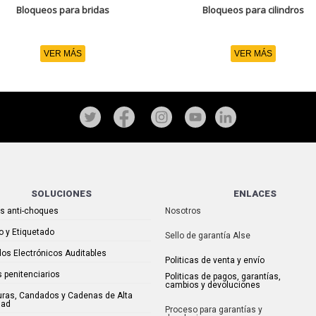
Bloqueos para bridas
Bloqueos para cilindros
VER MÁS
VER MÁS
SOLUCIONES
ENLACES
as anti-choques
Nosotros
o y Etiquetado
Sello de garantía Alse
os Electrónicos Auditables
Politicas de venta y envío
 penitenciarios
Politicas de pagos, garantías,
cambios y devoluciones
uras, Candados y Cadenas de Alta
dad
Proceso para garantías y