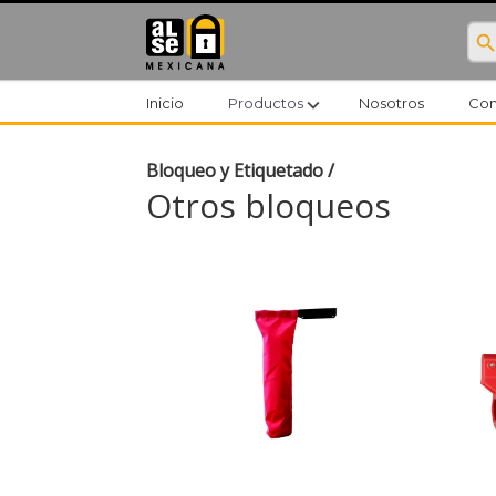
searc
expand_more
Inicio
Productos
Nosotros
Con
Bloqueo y Etiquetado
/
Otros bloqueos