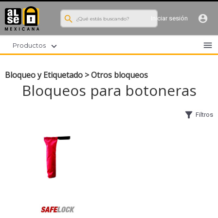
search
account_circle
Iniciar sesión
menu
expand_more
Productos
Bloqueo y Etiquetado
>
Otros bloqueos
Bloqueos para botoneras
filter_alt
Filtros