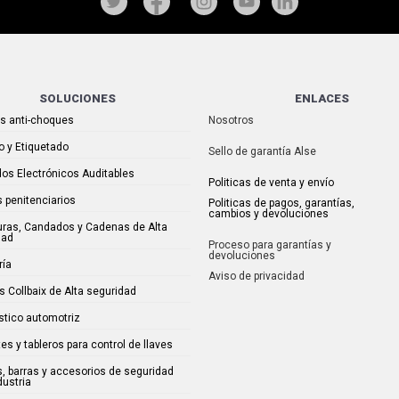
SOLUCIONES
ENLACES
as anti-choques
Nosotros
o y Etiquetado
Sello de garantía Alse
os Electrónicos Auditables
Politicas de venta y envío
 penitenciarios
Politicas de pagos, garantías,
cambios y devoluciones
uras, Candados y Cadenas de Alta
dad
Proceso para garantías y
devoluciones
ría
Aviso de privacidad
s Collbaix de Alta seguridad
stico automotriz
es y tableros para control de llaves
, barras y accesorios de seguridad
dustria