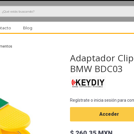
h
tacto
Blog
ementos
Adaptador Clip
BMW BDC03
Regístrate o inicia sesión para co
Acceder
$ 260.35 MXN