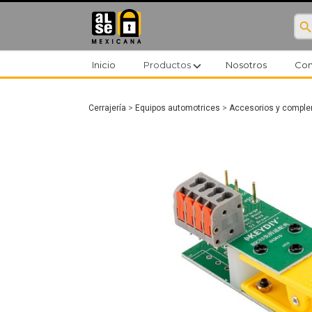
searc
expand_more
Inicio
Productos
Nosotros
Con
Cerrajería
>
Equipos automotrices
>
Accesorios y compl