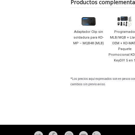
Productos complementa
Adaptador Clip sin
Programado
soldadura para KD-
MLB/MQB + Lla
MP – MQB48 (MLB)
OEM + KD-MA
Paquete
Promocional K
KeyDIY 5 en 
*Los precios aquí expresados son en pesos con 
cambios sin previo aviso.