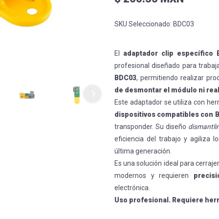
SKU Seleccionado:
BDC03
El
adaptador clip específic
profesional diseñado para trabaj
BDC03
, permitiendo realizar pr
de desmontar el módulo ni rea
Este adaptador se utiliza con h
dispositivos compatibles con 
transponder. Su diseño
dismantlin
eficiencia del trabajo y agiliz
última generación.
Es una solución ideal para cerra
modernos y requieren
precis
electrónica.
Uso profesional. Requiere her