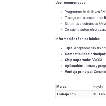
Uso recomendado
Programación de llaves B
Trabajo con transponders
B
Sistemas electrónicos BM
Cerrajería automotriz ava
Información técnica básica
Tipo:
Adaptador clip sin d
Compatibilidad principal:
Chip soportado:
BDC03
Aplicación:
Lectura y prog
Ventaja principal:
Conexión
Marca
Keydiy
Trabaja con
KD-X4 y