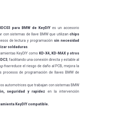
o BDC03 para BMW de KeyDIY
es un accesorio
ar con sistemas de llave BMW que utilizan
chips
ocesos de lectura y programación
sin necesidad
lizar soldaduras
.
erramientas KeyDIY como
KD-X4, KD-MAX y otros
BDC3
, facilitando una conexión directa y estable al
g-free
reduce el riesgo de daño al PCB, mejora la
a los procesos de programación de llaves BMW de
jeros automotrices que trabajan con sistemas BMW
ión, seguridad y rapidez
en la intervención
ramienta KeyDIY compatible.