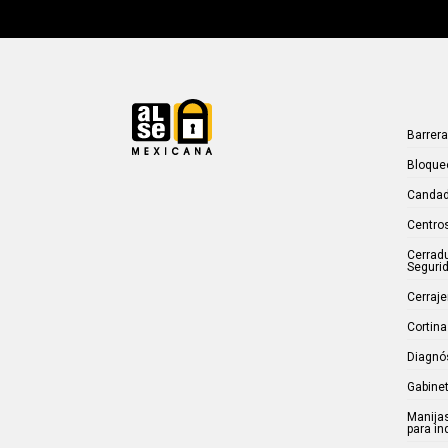
Barrer
Bloque
Candad
Centros
Cerrad
Seguri
Cerraje
Cortina
Diagnó
Gabinet
Manijas
para in