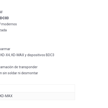
MW
DC03
W modernos
nzada
esarmar
KD-X4, KD-MAX y dispositivos BDC3
ramación de transponder
 sin soldar ni desmontar
 KD-MAX