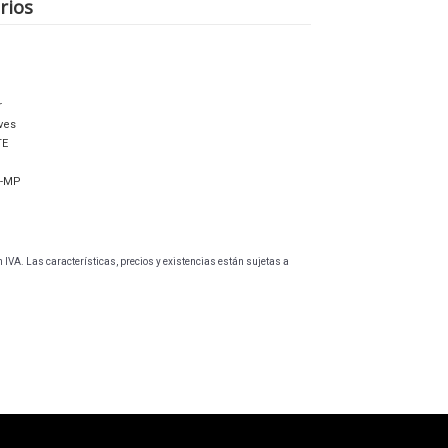
rios
r
ves
TE
D-MP
1
IVA. Las características, precios y existencias están sujetas a