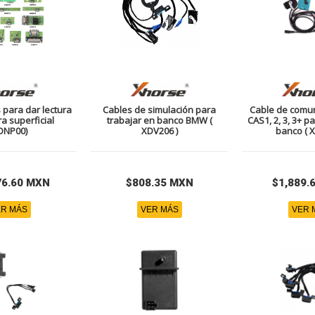
para dar lectura
Cables de simulación para
Cable de comu
ra superficial
trabajar en banco BMW (
CAS1, 2, 3, 3+ p
DNP00)
XDV206 )
banco ( X
76.60 MXN
$808.35 MXN
$1,889.
R MÁS
VER MÁS
VER 