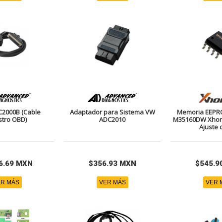
C2000B (Cable
Adaptador para Sistema VW
Memoria EEPR
tro OBD)
ADC2010
M35160DW Xhor
Ajuste
6.69 MXN
$356.93 MXN
$545.9
R MÁS
VER MÁS
VER 