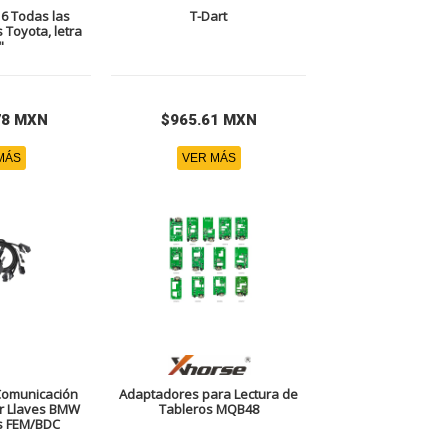
6 Todas las
T-Dart
 Toyota, letra
"
78 MXN
$965.61 MXN
MÁS
VER MÁS
Comunicación
Adaptadores para Lectura de
r Llaves BMW
Tableros MQB48
s FEM/BDC