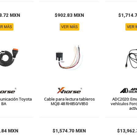
8.72 MXN
$902.83 MXN
$1,714.
R MÁS
VER MÁS
VER 
unicación Toyota
Cable para lectura tableros
ADC2020: Em
BA
MQB 48 RH850/V850
vehículos For
acti
.84 MXN
$1,574.70 MXN
$13,962