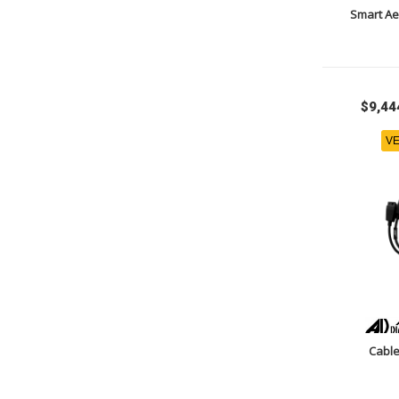
Smart Ae
$9,44
VE
Cabl