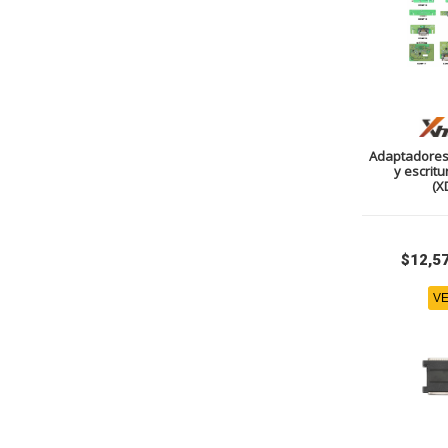
Adaptadores 
y escritu
(X
$12,5
VE