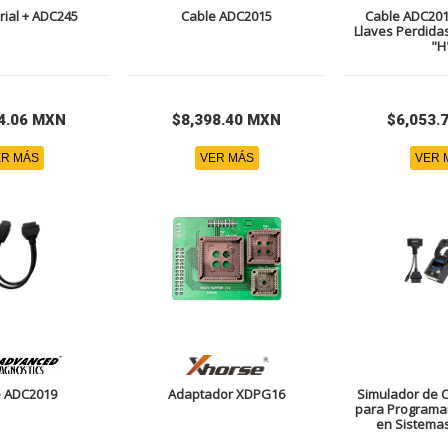
rial + ADC245
Cable ADC2015
Cable ADC201
Llaves Perdidas
"H
4.06 MXN
$8,398.40 MXN
$6,053.
R MÁS
VER MÁS
VER 
e ADC2019
Adaptador XDPG16
Simulador de 
para Programa
en Sistema