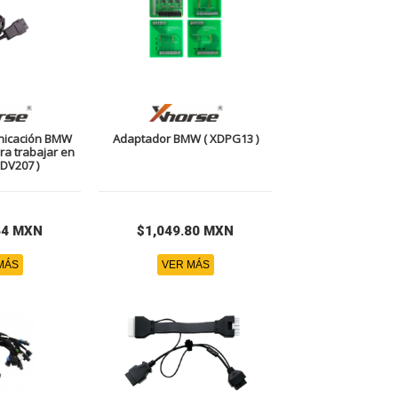
nicación BMW
Adaptador BMW ( XDPG13 )
ara trabajar en
DV207 )
64 MXN
$1,049.80 MXN
MÁS
VER MÁS