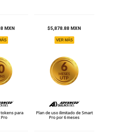
68 MXN
$5,878.88 MXN
MÁS
VER MÁS
 tokens para
Plan de uso ilimitado de Smart
 Pro
Pro por 6 meses