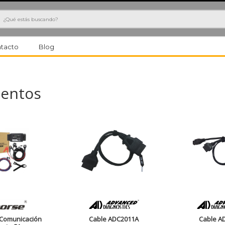
h
tacto
Blog
mentos
 Comunicación
Cable ADC2011A
Cable A