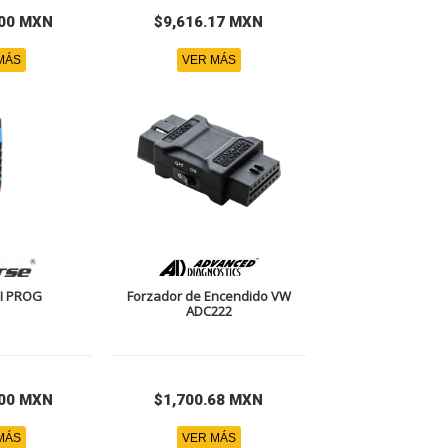
.00 MXN
$9,616.17 MXN
MÁS
VER MÁS
NI PROG
Forzador de Encendido VW
ADC222
.00 MXN
$1,700.68 MXN
MÁS
VER MÁS