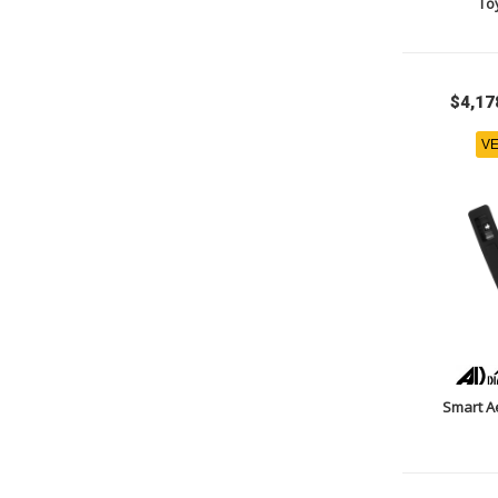
To
$4,17
VE
Smart A