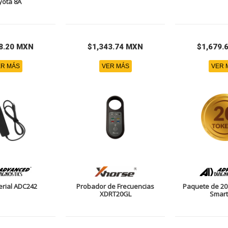
yota 8A
8.20 MXN
$1,343.74 MXN
$1,679.
R MÁS
VER MÁS
VER 
erial ADC242
Probador de Frecuencias
Paquete de 20
XDRT20GL
Smart