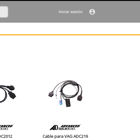
account_circle
Iniciar sesión
DC2012
Cable para VAG ADC219