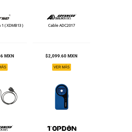
 1 ( XDMB13 )
Cable ADC2017
56 MXN
$2,099.60 MXN
MÁS
VER MÁS