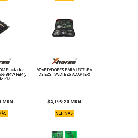
OM Emulador
ADAPTADORES PARA LECTURA
se BMW FEM y
DE EZS. (VVDI EZS ADAPTER)
 de KM
0 MXN
$4,199.20 MXN
MÁS
VER MÁS