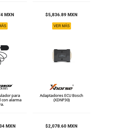
74 MXN
$5,836.89 MXN
MÁS
VER MÁS
ulador para
Adaptadores ECU Bosch
d con alarma
(XDNP30)
va.
.34 MXN
$2,078.60 MXN