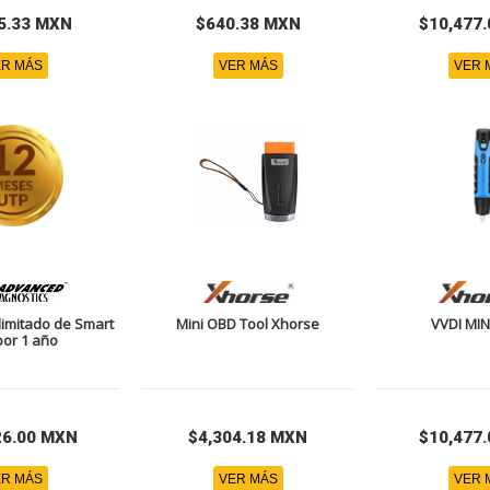
5.33 MXN
$640.38 MXN
$10,477
R MÁS
VER MÁS
VER 
limitado de Smart
Mini OBD Tool Xhorse
VVDI MI
por 1 año
26.00 MXN
$4,304.18 MXN
$10,477
R MÁS
VER MÁS
VER 