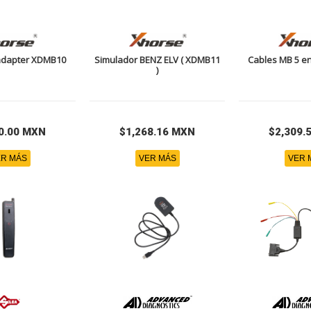
adapter XDMB10
Simulador BENZ ELV ( XDMB11
Cables MB 5 en
)
0.00 MXN
$1,268.16 MXN
$2,309.
R MÁS
VER MÁS
VER 