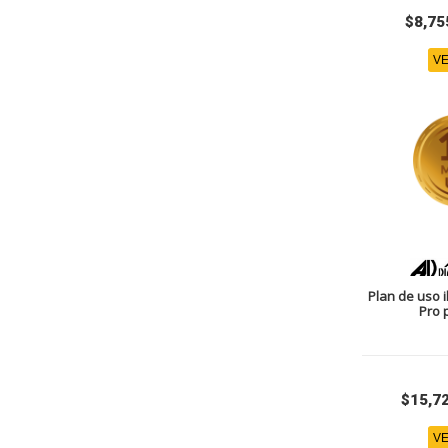
$8,75
VE
Plan de uso i
Pro 
$15,7
VE