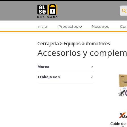
searc
expand_more
Inicio
Productos
Nosotros
Con
Cerrajería
>
Equipos automotrices
Accesorios y comple
expand_more
Marca
expand_more
Trabaja con
Cable de