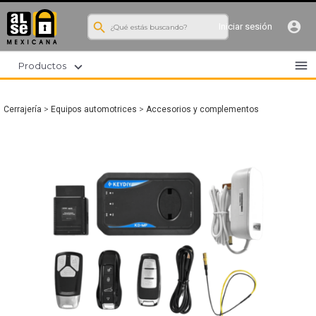
search
account_circle
Iniciar sesión
menu
expand_more
Productos
Cerrajería
>
Equipos automotrices
>
Accesorios y complementos