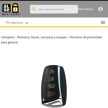
search
account_circle
Iniciar sesión
menu
expand_more
Productos
Cerrajería
>
Remotos, llaves, carcasas y navajas
>
Remotos de proximidad
para generar