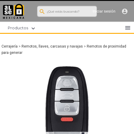
search
account_circle
Iniciar sesión
menu
expand_more
Productos
Cerrajería
>
Remotos, llaves, carcasas y navajas
>
Remotos de proximidad
para generar