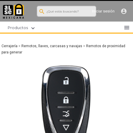
search
account_circle
Iniciar sesión
menu
expand_more
Productos
Cerrajería
>
Remotos, llaves, carcasas y navajas
>
Remotos de proximidad
para generar