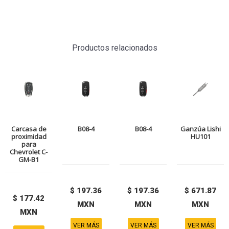
Productos relacionados
Carcasa de
B08-4
B08-4
Ganzúa Lishi
proximidad
HU101
para
Chevrolet C-
GM-B1
$ 197.36
$ 197.36
$ 671.87
$ 177.42
MXN
MXN
MXN
MXN
VER MÁS
VER MÁS
VER MÁS