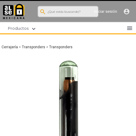
search
account_circle
Iniciar sesión
menu
expand_more
Productos
Cerrajería
>
Transponders
>
Transponders