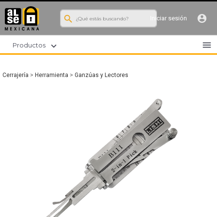
search
account_circle
Iniciar sesión
menu
expand_more
Productos
Cerrajería
>
Herramienta
>
Ganzúas y Lectores