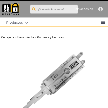
search
account_circle
Iniciar sesión
menu
expand_more
Productos
Cerrajería
>
Herramienta
>
Ganzúas y Lectores