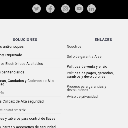
SOLUCIONES
ENLACES
as anti-choques
Nosotros
o y Etiquetado
Sello de garantía Alse
os Electrónicos Auditables
Politicas de venta y envío
 penitenciarios
Politicas de pagos, garantías,
cambios y devoluciones
uras, Candados y Cadenas de Alta
dad
Proceso para garantías y
devoluciones
ría
Aviso de privacidad
s Collbaix de Alta seguridad
stico automotriz
es y tableros para control de llaves
, barras y accesorios de seguridad