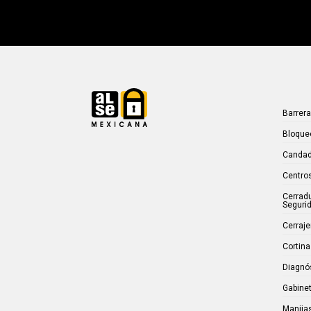
Barrer
Bloque
Candad
Centros
Cerrad
Seguri
Cerraje
Cortina
Diagnó
Gabinet
Manijas