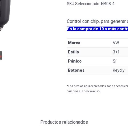
SKU Seleccionado:
NB08-4
Control con chip, para generar
En la compra de 10 o más contr
Marca
VW
Estilo
3+1
Pánico
Sí
Botones
Keydiy
*Los precios aquí expresados son en pesos con 
cambios sin previo aviso.
Productos relacionados