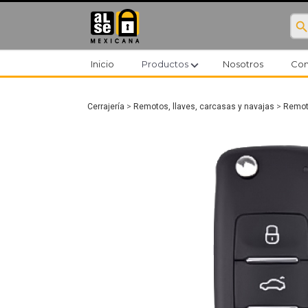
searc
expand_more
Inicio
Productos
Nosotros
Con
Cerrajería
>
Remotos, llaves, carcasas y navajas
>
Remoto