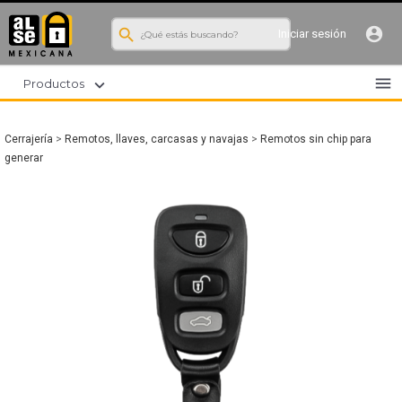
search
account_circle
Iniciar sesión
menu
expand_more
Productos
Cerrajería
>
Remotos, llaves, carcasas y navajas
>
Remotos sin chip para
generar