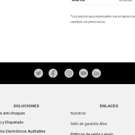
*Los precios aquí expresados son en pesos con 
cambios sin previo aviso.
SOLUCIONES
ENLACES
as anti-choques
Nosotros
o y Etiquetado
Sello de garantía Alse
os Electrónicos Auditables
Politicas de venta y envío