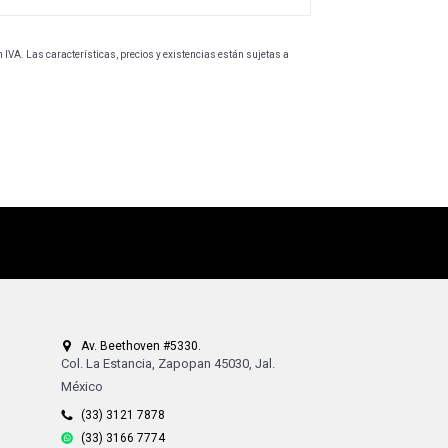
IVA. Las características, precios y existencias están sujetas a
Av. Beethoven #5330.
Col. La Estancia, Zapopan 45030, Jal.
México
(33) 3121 7878
(33) 3166 7774