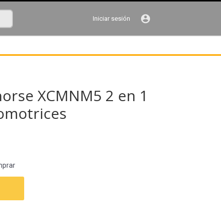
account_circle
Iniciar sesión
horse XCMNM5 2 en 1
tomotrices
mprar