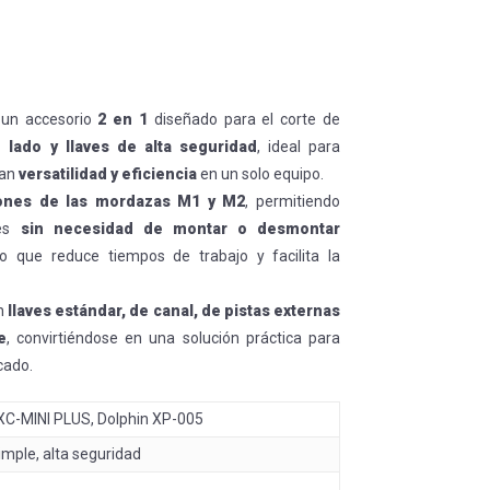
un accesorio
2 en 1
diseñado para el corte de
 lado y llaves de alta seguridad
, ideal para
can
versatilidad y eficiencia
en un solo equipo.
iones de las mordazas M1 y M2
, permitiendo
ves
sin necesidad de montar o desmontar
lo que reduce tiempos de trabajo y facilita la
n
llaves estándar, de canal, de pistas externas
e
, convirtiéndose en una solución práctica para
cado.
XC-MINI PLUS, Dolphin XP-005
imple, alta seguridad