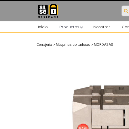
searc
expand_more
Inicio
Productos
Nosotros
Con
Cerrajería
>
Máquinas cortadoras
>
MORDAZAS