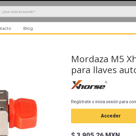
h
tacto
Blog
Mordaza M5 X
para llaves au
Regístrate o inicia sesión para co
Acceder
$ 3,905.26 MXN