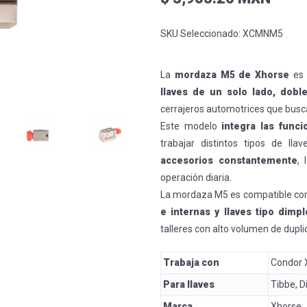
SKU Seleccionado:
XCMNM5
La
mordaza M5 de Xhorse
es 
llaves de un solo lado, doble
cerrajeros automotrices que bus
Este modelo
integra las func
trabajar distintos tipos de lla
accesorios constantemente
, 
operación diaria.
La mordaza M5 es compatible co
e internas y llaves tipo dimpl
talleres con alto volumen de dupli
Trabaja con
Condor 
Para llaves
Tibbe, D
Marca
Xhorse