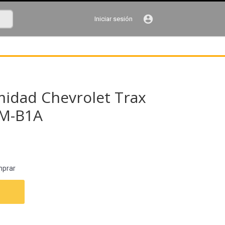
account_circle
Iniciar sesión
midad Chevrolet Trax
GM-B1A
mprar