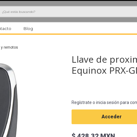
h
tacto
Blog
 y remotos
Llave de proxi
Equinox PRX-
Regístrate o inicia sesión para co
Acceder
$ 428.32 MXN