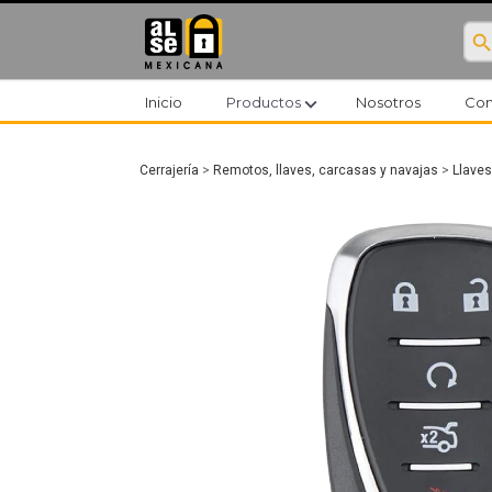
searc
expand_more
Inicio
Productos
Nosotros
Con
Cerrajería
>
Remotos, llaves, carcasas y navajas
>
Llaves