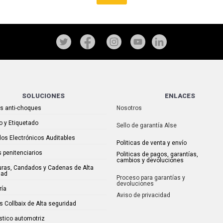
SOLUCIONES
ENLACES
as anti-choques
Nosotros
o y Etiquetado
Sello de garantía Alse
os Electrónicos Auditables
Politicas de venta y envío
 penitenciarios
Politicas de pagos, garantías,
cambios y devoluciones
uras, Candados y Cadenas de Alta
dad
Proceso para garantías y
devoluciones
ría
Aviso de privacidad
s Collbaix de Alta seguridad
stico automotriz