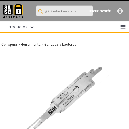
search
account_circle
Iniciar sesión
menu
expand_more
Productos
Cerrajería
>
Herramienta
>
Ganzúas y Lectores