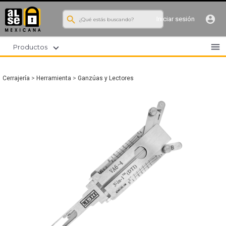
search
account_circle
Iniciar sesión
menu
expand_more
Productos
Cerrajería
>
Herramienta
>
Ganzúas y Lectores