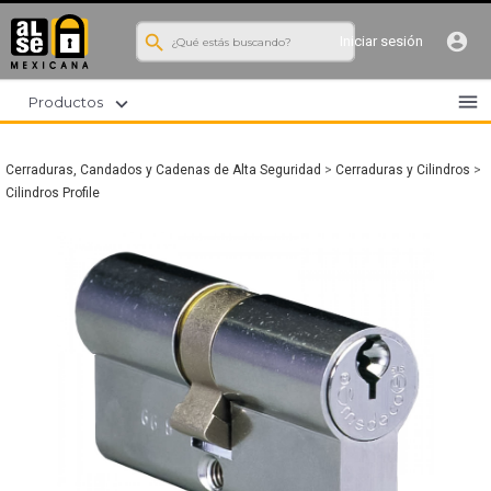
search
account_circle
Iniciar sesión
menu
expand_more
Productos
Cerraduras, Candados y Cadenas de Alta Seguridad
>
Cerraduras y Cilindros
>
Cilindros Profile