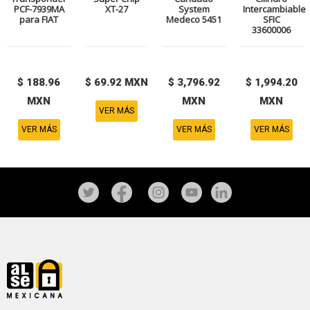
PCF-7939MA
XT-27
System
Intercambiable
para FIAT
Medeco 5451
SFIC
33600006
$ 188.96
$ 69.92 MXN
$ 3,796.92
$ 1,994.20
MXN
MXN
MXN
VER MÁS
VER MÁS
VER MÁS
VER MÁS