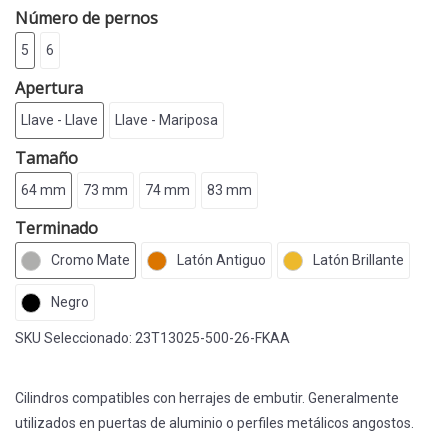
Número de pernos
5
6
Apertura
Llave - Llave
Llave - Mariposa
Tamaño
64 mm
73 mm
74 mm
83 mm
Terminado
Cromo Mate
Latón Antiguo
Latón Brillante
Negro
SKU Seleccionado:
23T13025-500-26-FKAA
Cilindros compatibles con herrajes de embutir. Generalmente
utilizados en puertas de aluminio o perfiles metálicos angostos.