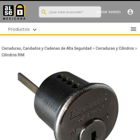
search
account_circle
Iniciar sesión
menu
expand_more
Productos
Cerraduras, Candados y Cadenas de Alta Seguridad
>
Cerraduras y Cilindros
>
Cilindros RIM