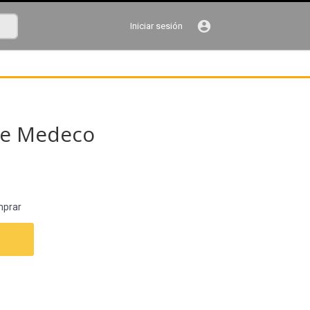
account_circle
Iniciar sesión
se Medeco
mprar