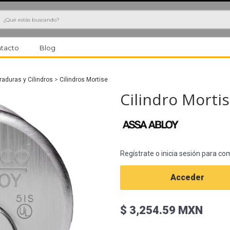
h
tacto
Blog
raduras y Cilindros
>
Cilindros Mortise
Cilindro Morti
Regístrate o inicia sesión para co
Acceder
$ 3,254.59 MXN