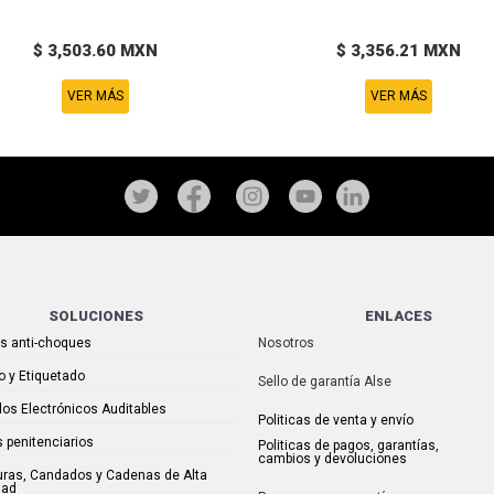
$ 3,503.60 MXN
$ 3,356.21 MXN
VER MÁS
VER MÁS
SOLUCIONES
ENLACES
as anti-choques
Nosotros
o y Etiquetado
Sello de garantía Alse
os Electrónicos Auditables
Politicas de venta y envío
 penitenciarios
Politicas de pagos, garantías,
cambios y devoluciones
uras, Candados y Cadenas de Alta
dad