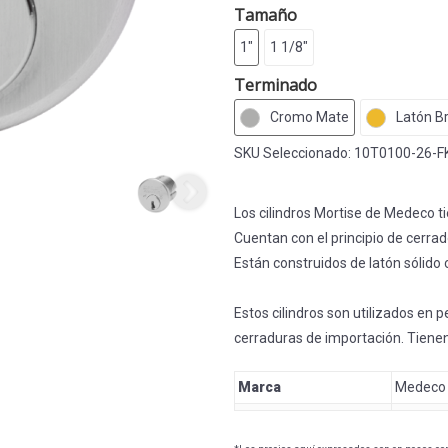
Tamaño
1"
1 1/8"
Terminado
Cromo Mate
Latón Br
SKU Seleccionado:
10T0100-26-F
Los cilindros Mortise de Medeco t
Cuentan con el principio de cerrado
Están construidos de latón sólido c
Estos cilindros son utilizados en 
cerraduras de importación. Tienen
Marca
Medeco