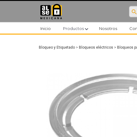
searc
expand_more
Inicio
Productos
Nosotros
Con
Bloqueo y Etiquetado
>
Bloqueos eléctricos
>
Bloqueos p