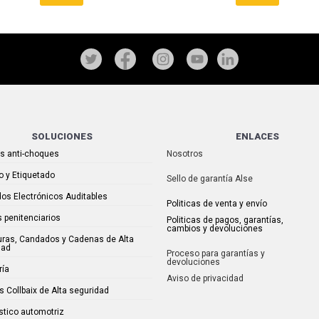
SOLUCIONES
ENLACES
as anti-choques
Nosotros
o y Etiquetado
Sello de garantía Alse
os Electrónicos Auditables
Politicas de venta y envío
 penitenciarios
Politicas de pagos, garantías,
cambios y devoluciones
uras, Candados y Cadenas de Alta
dad
Proceso para garantías y
devoluciones
ría
Aviso de privacidad
s Collbaix de Alta seguridad
stico automotriz