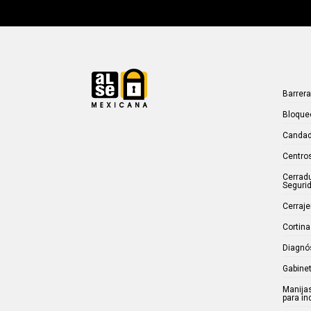
Barrer
Bloque
Candad
Centros
Cerrad
Seguri
Cerraje
Cortina
Diagnó
Gabinet
Manijas
para in