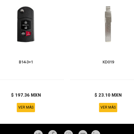
B14-3+1
KD019
$ 197.36 MXN
$ 23.10 MXN
VER MÁS
VER MÁS