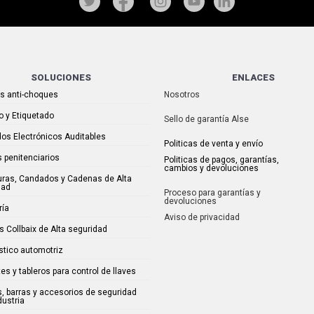
SOLUCIONES
ENLACES
as anti-choques
Nosotros
o y Etiquetado
Sello de garantía Alse
os Electrónicos Auditables
Politicas de venta y envío
 penitenciarios
Politicas de pagos, garantías,
cambios y devoluciones
uras, Candados y Cadenas de Alta
dad
Proceso para garantías y
devoluciones
ría
Aviso de privacidad
s Collbaix de Alta seguridad
stico automotriz
es y tableros para control de llaves
, barras y accesorios de seguridad
dustria