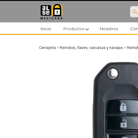
searc
expand_more
Inicio
Productos
Nosotros
Con
Cerrajería
>
Remotos, llaves, carcasas y navajas
>
Remoto