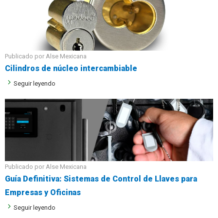
Publicado por Alse Mexicana
Cilindros de núcleo intercambiable
keyboard_arrow_right
Seguir leyendo
Publicado por Alse Mexicana
Guía Definitiva: Sistemas de Control de Llaves para
Empresas y Oficinas
keyboard_arrow_right
Seguir leyendo