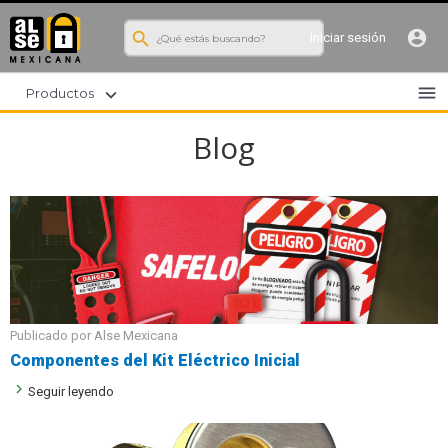
search
account_circle
Iniciar sesión
menu
expand_more
Productos
Blog
Publicado por Alse Mexicana
Componentes del Kit Eléctrico Inicial
keyboard_arrow_right
Seguir leyendo