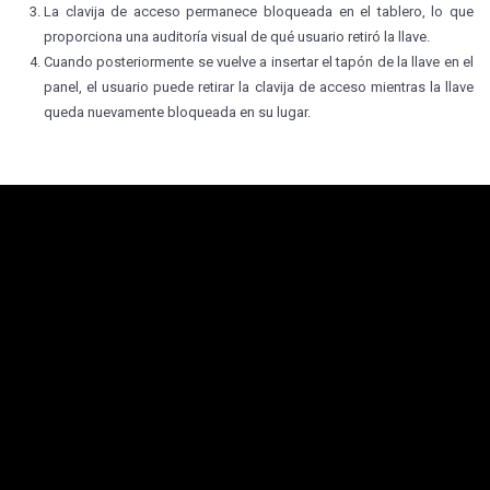
La clavija de acceso permanece bloqueada en el tablero, lo que
proporciona una auditoría visual de qué usuario retiró la llave.
Cuando posteriormente se vuelve a insertar el tapón de la llave en el
panel, el usuario puede retirar la clavija de acceso mientras la llave
queda nuevamente bloqueada en su lugar.