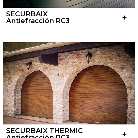
SECURBAIX
add
Antiefracción RC3
SECURBAIX THERMIC
add
Antiefracción RC3