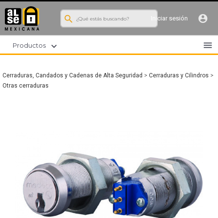
search
account_circle
Iniciar sesión
menu
expand_more
Productos
Cerraduras, Candados y Cadenas de Alta Seguridad
>
Cerraduras y Cilindros
>
Otras cerraduras