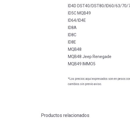
ID4D DST40/DST80/ID60/63/70/
ID5C MQB49
ID64/ID4E
ID8A
ID8C
ID8E
MQB48
MQB48 Jeep Renegade
MQB49 IMMO5
*Los precios aquí expresados son en pesos con 
cambios sin previo aviso.
Productos relacionados