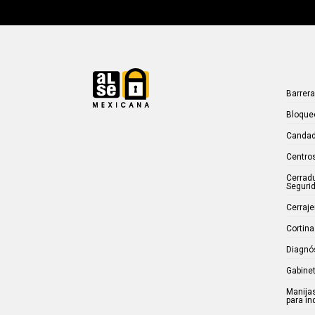
Barrer
Bloque
Candad
Centros
Cerrad
Seguri
Cerraje
Cortina
Diagnó
Gabinet
Manijas
para in