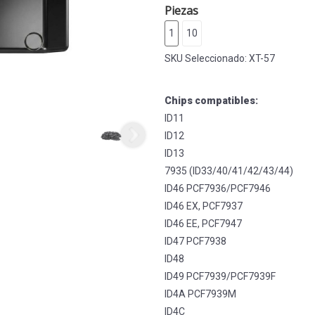
Piezas
1
10
SKU Seleccionado:
XT-57
Chips compatibles:
ID11
ID12
ID13
7935 (ID33/40/41/42/43/44)
ID46 PCF7936/PCF7946
ID46 EX, PCF7937
ID46 EE, PCF7947
ID47 PCF7938
ID48
ID49 PCF7939/PCF7939F
ID4A PCF7939M
ID4C