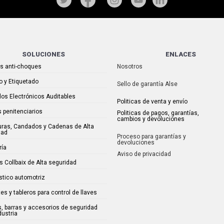
SOLUCIONES
ENLACES
as anti-choques
Nosotros
o y Etiquetado
Sello de garantía Alse
os Electrónicos Auditables
Politicas de venta y envío
 penitenciarios
Politicas de pagos, garantías,
cambios y devoluciones
uras, Candados y Cadenas de Alta
dad
Proceso para garantías y
devoluciones
ría
Aviso de privacidad
s Collbaix de Alta seguridad
stico automotriz
es y tableros para control de llaves
, barras y accesorios de seguridad
dustria