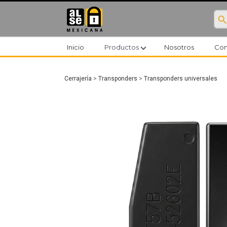
searc
expand_more
Inicio
Productos
Nosotros
Con
Cerrajería
>
Transponders
>
Transponders universales