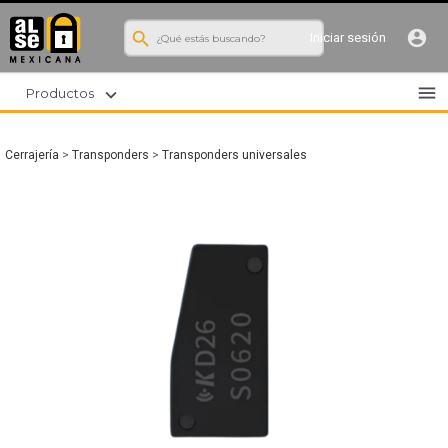
search
account_circle
Iniciar sesión
menu
expand_more
Productos
Cerrajería
>
Transponders
>
Transponders universales