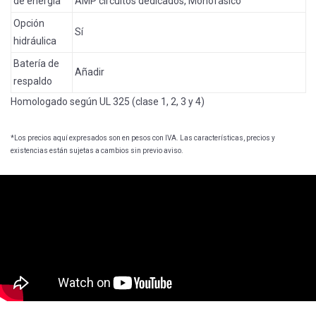
de energía
AMP circuitos dedicados, Monofásico
Opción
Sí
hidráulica
Batería de
Añadir
respaldo
Homologado según UL 325 (clase 1, 2, 3 y 4)
*Los precios aquí expresados son en pesos con IVA. Las características, precios y
existencias están sujetas a cambios sin previo aviso.