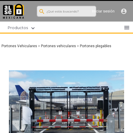
search
account_circle
Iniciar sesión
menu
expand_more
Productos
Portones Vehiculares
>
Portones vehiculares
>
Portones plegables