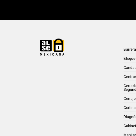
Barrer
Bloque
Candad
Centros
Cerrad
Seguri
Cerraje
Cortina
Diagnó
Gabinet
Manijas