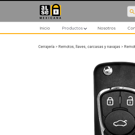
searc
expand_more
Inicio
Productos
Nosotros
Con
Cerrajería
>
Remotos, llaves, carcasas y navajas
>
Remoto