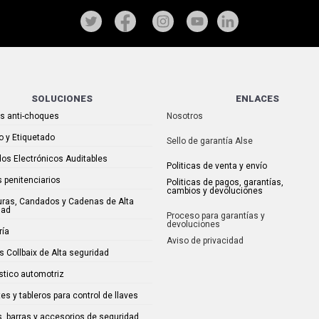
SOLUCIONES
ENLACES
as anti-choques
Nosotros
o y Etiquetado
Sello de garantía Alse
os Electrónicos Auditables
Politicas de venta y envío
 penitenciarios
Politicas de pagos, garantías,
cambios y devoluciones
uras, Candados y Cadenas de Alta
dad
Proceso para garantías y
devoluciones
ría
Aviso de privacidad
s Collbaix de Alta seguridad
stico automotriz
es y tableros para control de llaves
, barras y accesorios de seguridad