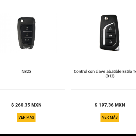
NB25
Control con Llave abatible Estilo 
(B13)
$ 260.35 MXN
$ 197.36 MXN
VER MÁS
VER MÁS