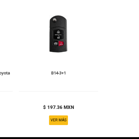
Toyota
B14-3+1
$ 197.36 MXN
VER MÁS