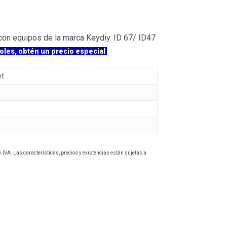
 con equipos de la marca Keydiy. ID 67/ ID47
oles, obtén un precio especial
et
IVA. Las características, precios y existencias están sujetas a