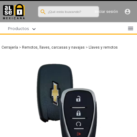
search
account_circle
Iniciar sesión
menu
expand_more
Productos
Cerrajería
>
Remotos, llaves, carcasas y navajas
>
Llaves y remotos