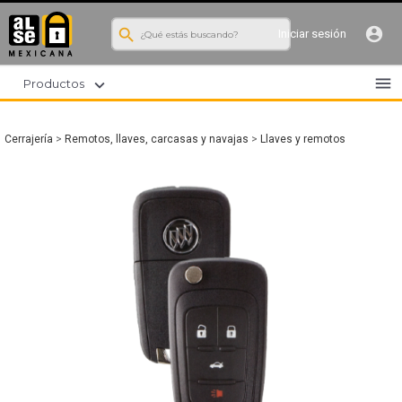
search
account_circle
Iniciar sesión
menu
expand_more
Productos
Cerrajería
>
Remotos, llaves, carcasas y navajas
>
Llaves y remotos