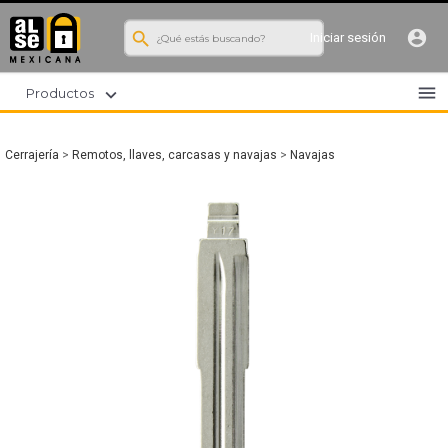
search
account_circle
Iniciar sesión
menu
expand_more
Productos
Cerrajería
>
Remotos, llaves, carcasas y navajas
>
Navajas