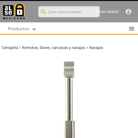
search
account_circle
Iniciar sesión
menu
expand_more
Productos
Cerrajería
>
Remotos, llaves, carcasas y navajas
>
Navajas