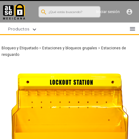
search
account_circle
Iniciar sesión
menu
expand_more
Productos
Bloqueo y Etiquetado
>
Estaciones y bloqueos grupales
>
Estaciones de
resguardo