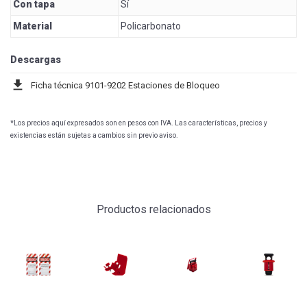
Con tapa
Sí
Material
Policarbonato
Descargas
download
Ficha técnica 9101-9202 Estaciones de Bloqueo
*Los precios aquí expresados son en pesos con IVA. Las características, precios y
existencias están sujetas a cambios sin previo aviso.
Productos relacionados