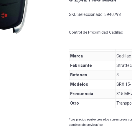
SKU Seleccionado:
5940798
Control de Proximidad Cadillac
Marca
Cadillac
Fabricante
Strattec
Botones
3
Modelos
SRX 15-
Frecuencia
315 MH
Otro
Transpo
*Los precios aquí expresados son en pesos con 
cambios sin previo aviso.