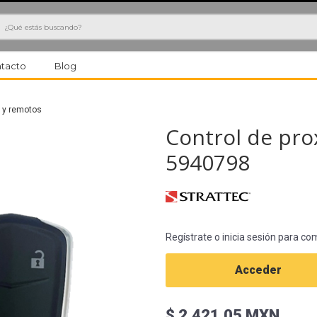
h
tacto
Blog
 y remotos
Control de pro
5940798
Regístrate o inicia sesión para co
Acceder
$ 2,421.05 MXN