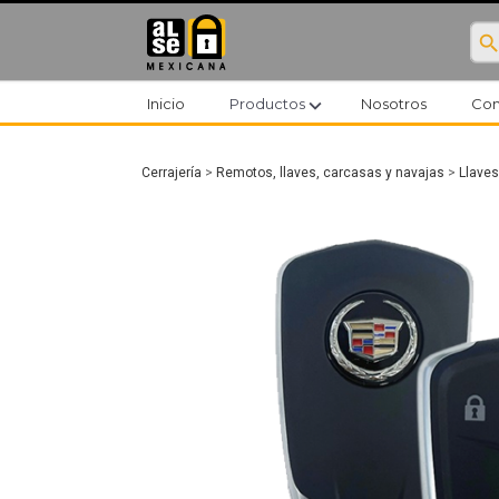
searc
expand_more
Inicio
Productos
Nosotros
Con
Cerrajería
>
Remotos, llaves, carcasas y navajas
>
Llaves