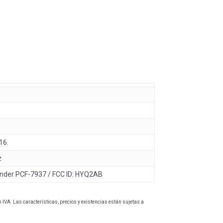
16.
z
nder PCF-7937 / FCC ID: HYQ2AB
IVA. Las características, precios y existencias están sujetas a