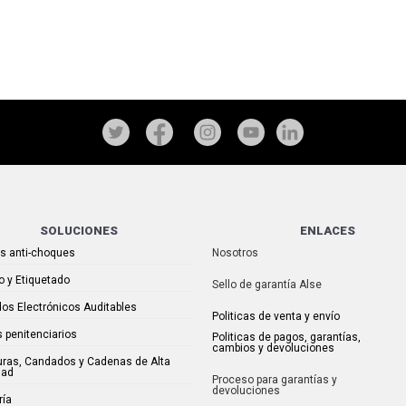
SOLUCIONES
ENLACES
as anti-choques
Nosotros
o y Etiquetado
Sello de garantía Alse
os Electrónicos Auditables
Politicas de venta y envío
 penitenciarios
Politicas de pagos, garantías,
cambios y devoluciones
uras, Candados y Cadenas de Alta
dad
Proceso para garantías y
devoluciones
ría