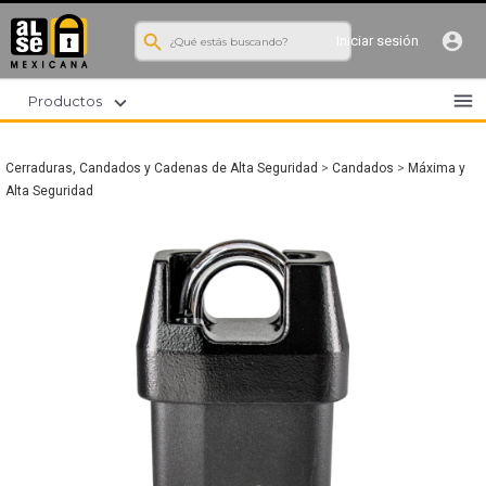
search
account_circle
Iniciar sesión
menu
expand_more
Productos
Cerraduras, Candados y Cadenas de Alta Seguridad
>
Candados
>
Máxima y
Alta Seguridad