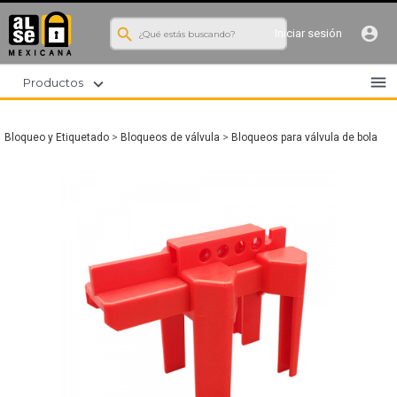
search
account_circle
Iniciar sesión
menu
expand_more
Productos
Bloqueo y Etiquetado
>
Bloqueos de válvula
>
Bloqueos para válvula de bola