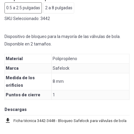
0.5 a 2.5 pulgadas
2 a 8 pulgadas
SKU Seleccionado:
3442
Dispositivo de bloqueo para la mayoría de las válvulas de bola.
Disponible en 2 tamaños.
Material
Polipropileno
Marca
Safelock
Medida de los
8 mm
orificios
Puntos de cierre
1
Descargas
download
Ficha técnica 3442-3448 - Bloqueo Safelock para válvulas de bola