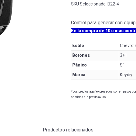
SKU Seleccionado:
B22-4
Control para generar con equi
En la compra de 10 o más contr
Estilo
Chevrol
Botones
3+1
Pánico
Sí
Marca
Keydiy
*Los precios aquí expresados son en pesos con 
cambios sin previo aviso.
Productos relacionados