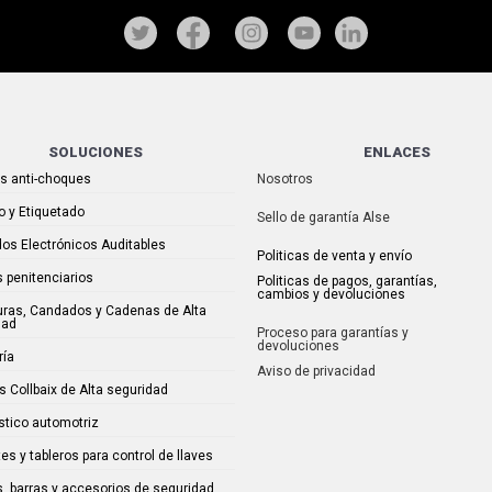
SOLUCIONES
ENLACES
as anti-choques
Nosotros
o y Etiquetado
Sello de garantía Alse
os Electrónicos Auditables
Politicas de venta y envío
 penitenciarios
Politicas de pagos, garantías,
cambios y devoluciones
uras, Candados y Cadenas de Alta
dad
Proceso para garantías y
devoluciones
ría
Aviso de privacidad
s Collbaix de Alta seguridad
stico automotriz
es y tableros para control de llaves
, barras y accesorios de seguridad