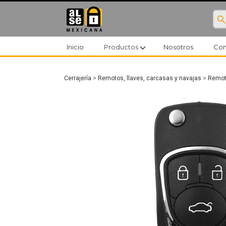
searc
expand_more
Inicio
Productos
Nosotros
Con
Cerrajería
>
Remotos, llaves, carcasas y navajas
>
Remoto