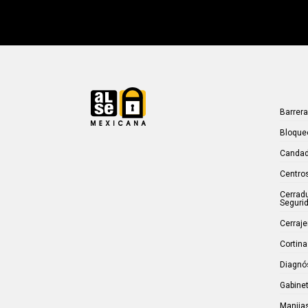
Barrer
Bloque
Candad
Centros
Cerrad
Seguri
Cerraje
Cortina
Diagnó
Gabinet
Manijas