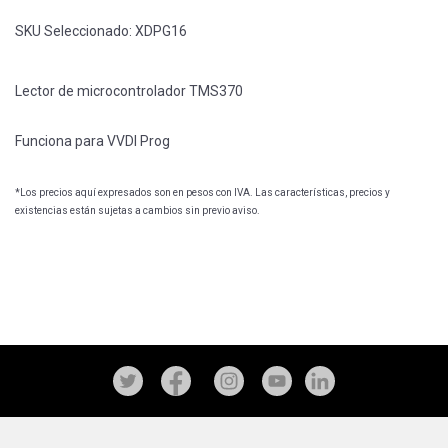
SKU Seleccionado:
XDPG16
Lector de microcontrolador TMS370
Funciona para VVDI Prog
*Los precios aquí expresados son en pesos con IVA. Las características, precios y
existencias están sujetas a cambios sin previo aviso.