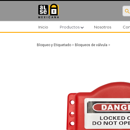
searc
expand_more
Inicio
Productos
Nosotros
Con
Bloqueo y Etiquetado
>
Bloqueos de válvula
>