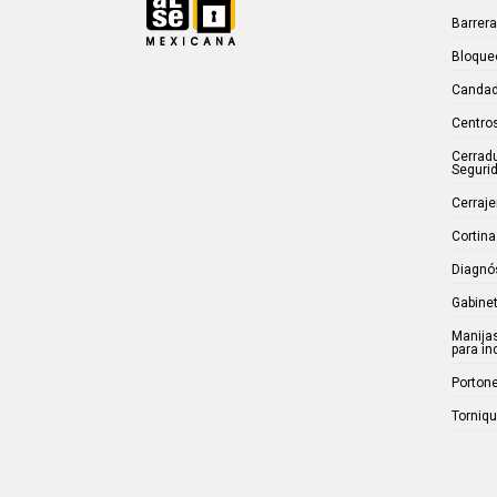
Barrer
Bloque
Candad
Centros
Cerrad
Seguri
Cerraje
Cortina
Diagnó
Gabinet
Manijas
para in
Porton
Torniq