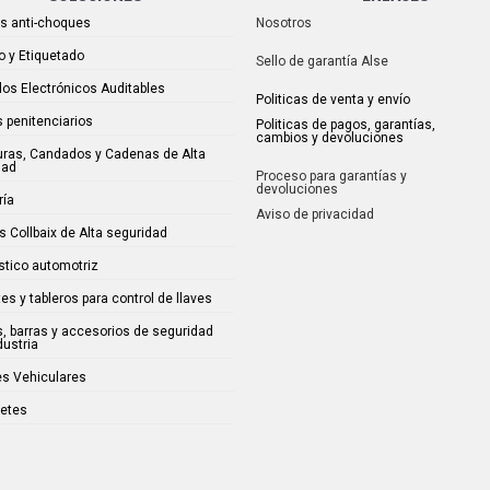
as anti-choques
Nosotros
o y Etiquetado
Sello de garantía Alse
os Electrónicos Auditables
Politicas de venta y envío
 penitenciarios
Politicas de pagos, garantías,
cambios y devoluciones
uras, Candados y Cadenas de Alta
dad
Proceso para garantías y
devoluciones
ría
Aviso de privacidad
s Collbaix de Alta seguridad
stico automotriz
es y tableros para control de llaves
, barras y accesorios de seguridad
dustria
es Vehiculares
uetes