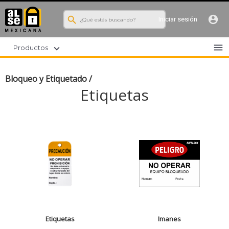
search
account_circle
Iniciar sesión
menu
expand_more
Productos
Bloqueo y Etiquetado
/
Etiquetas
Etiquetas
Imanes