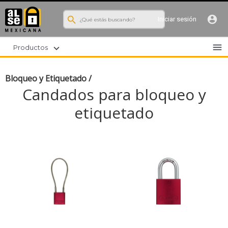
search
account_circle
Iniciar sesión
menu
expand_more
Productos
Bloqueo y Etiquetado
/
Candados para bloqueo y
etiquetado