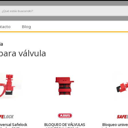
h
tacto
Blog
la
para válvula
versal Safelock
BLOQUEO DE VÁLVULAS
Bloqueo univer