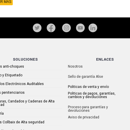
R MÁS
SOLUCIONES
ENLACES
as anti-choques
Nosotros
o y Etiquetado
Sello de garantía Alse
os Electrónicos Auditables
Politicas de venta y envío
 penitenciarios
Politicas de pagos, garantías,
cambios y devoluciones
uras, Candados y Cadenas de Alta
dad
Proceso para garantías y
devoluciones
ría
Aviso de privacidad
s Collbaix de Alta seguridad