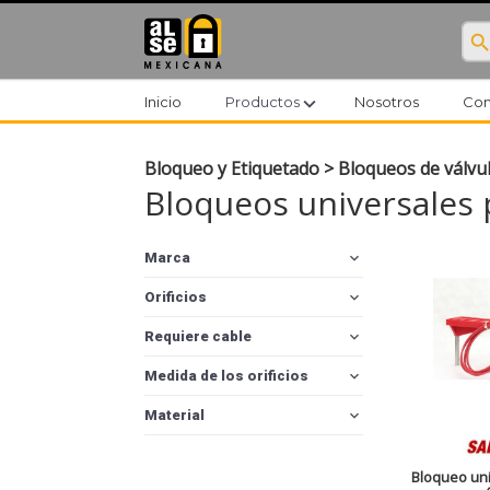
searc
expand_more
Inicio
Productos
Nosotros
Con
Bloqueo y Etiquetado
>
Bloqueos de válvu
Bloqueos universales 
expand_more
Marca
expand_more
Orificios
expand_more
Requiere cable
expand_more
Medida de los orificios
expand_more
Material
Bloqueo uni