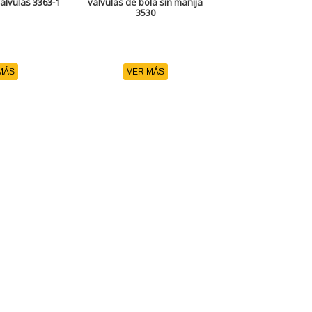
álvulas 3363-1
válvulas de bola sin manija
3530
MÁS
VER MÁS