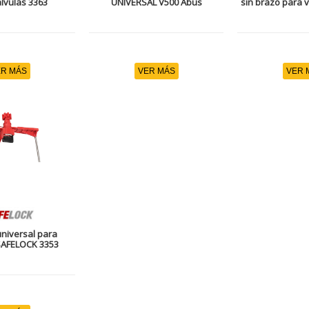
lvulas 3363
UNIVERSAL V500 Abus
sin brazo para v
R MÁS
VER MÁS
VER 
niversal para
SAFELOCK 3353