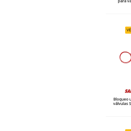
para vá
VE
Bloqueo u
válvulas 