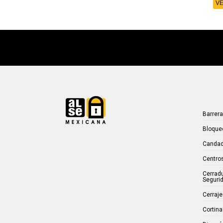
VE
Barrer
Bloque
Candad
Centros
Cerrad
Seguri
Cerraje
Cortina